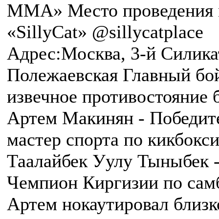
MMA» Место проведения м
«SillyCat» @sillycatplace
Адрес:Москва, 3-й Силика
Полежаевская Главный бой 
извечное противостояние б
Артем Макинян - Победите
мастер спорта по кикбокс
Таалайбек Уулу Тыныбек - 
Чемпион Киргизии по самб
Артем нокаутировал близко